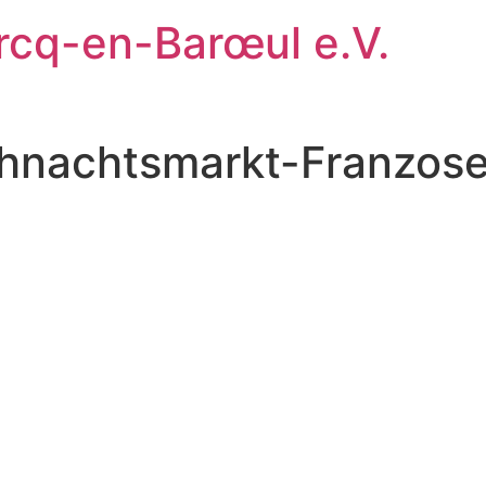
rcq-en-Barœul e.V.
nachtsmarkt-Franzosen“