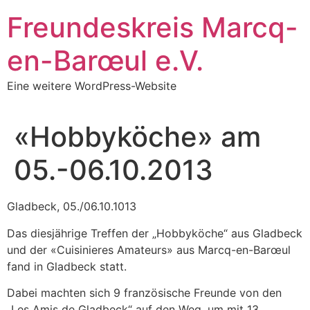
Zum
Freundeskreis Marcq-
Inhalt
springen
en-Barœul e.V.
Eine weitere WordPress-Website
«Hobbyköche» am
05.-06.10.2013
Gladbeck, 05./06.10.1013
Das diesjährige Treffen der „Hobbyköche“ aus Gladbeck
und der «Cuisinieres Amateurs» aus Marcq-en-Barœul
fand in Gladbeck statt.
Dabei machten sich 9 französische Freunde von den
„Les Amis de Gladbeck“ auf den Weg, um mit 13