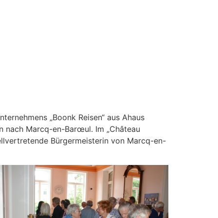
s Unternehmens „Boonk Reisen“ aus Ahaus
en nach Marcq-en-Barœul. Im „Château
llvertretende Bürgermeisterin von Marcq-en-